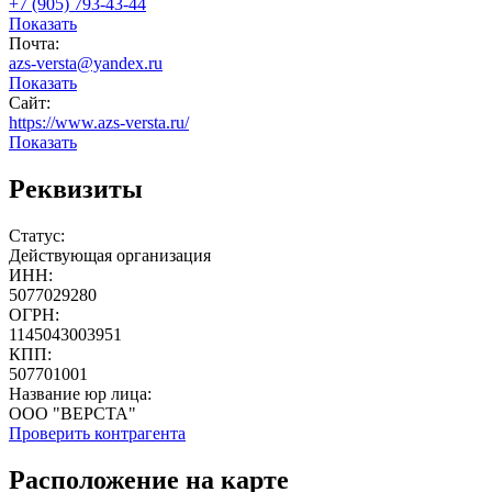
+7 (905) 793-43-44
Показать
Почта:
azs-versta@yandex.ru
Показать
Сайт:
https://www.azs-versta.ru/
Показать
Реквизиты
Статус:
Действующая организация
ИНН:
5077029280
ОГРН:
1145043003951
КПП:
507701001
Название юр лица:
ООО "ВЕРСТА"
Проверить контрагента
Расположение на карте