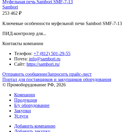
Муфельная печь Sambori SMF-7-13
Sambori
253 462 ₽
Ключевые особенности муфельной печи Sambori SMF-7-13
ПИД-контролер для...
Контакты компании
Телефон:
+7 (812) 501-29-55
Почта:
info@sambori.ru
Сайт:
https://sambori.ru/
Отправить сообщение
Запросить прайс-лист
Портал для поставщиков и закупщиков оборудования
© Промоборудование РФ, 2026
Компании
Продукция
Б/у оборудование
Закупки
Услуги
Добавить компанию
Добавить закупку