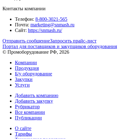
Контакты компании
Телефон:
8-800-3021-565
Почта:
marketing@snmash.ru
Сайт:
https://snmash.ru/
Отправить сообщение
Запросить прайс-лист
Портал для поставщиков и закупщиков оборудования
© Промоборудование РФ, 2026
Компании
Продукция
Б/у оборудование
Закупки
Услуги
Добавить компанию
Добавить закупку
Рубрикатор
Все компании
Публикации
О сайте
Тарифы