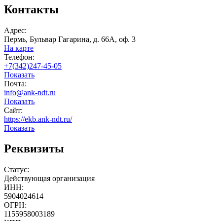
Контакты
Адрес:
Пермь, Бульвар Гагарина, д. 66А, оф. 3
На карте
Телефон:
+7(342)247-45-05
Показать
Почта:
info@ank-ndt.ru
Показать
Сайт:
https://ekb.ank-ndt.ru/
Показать
Реквизиты
Статус:
Действующая организация
ИНН:
5904024614
ОГРН:
1155958003189