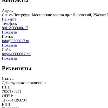
Контакты
Адрес:
Санкт-Петербург, Московские ворота пр-т Лиговский, 254/лит 
На карте
Телефон:
8(812)339-00-17
Показать
Почта:
info@3390017.ru
Показать
Сайт:
https://3390017.ru/
Показать
Реквизиты
Статус:
Действующая организация
ИНН:
7807189251
ОГРН:
1177847393734
КПП: