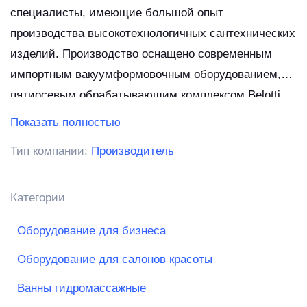
специалисты, имеющие большой опыт
производства высокотехнологичных сантехнических
изделий. Производство оснащено современным
импортным вакуумформовочным оборудованием,
пятиосевым обрабатывающим комплексом Belotti.
Высокое качество продукции достигается благодаря
Показать полностью
100% соблюдению технологии производства,
Тип компании:
Производитель
использованию в производстве комплектующих и
материалов ведущих европейских производителей
и многоуровневой системе контроля качества. Вся
Категории
продукция компании имеет необходимые
Оборудование для бизнеса
российские сертификаты соответствия и
гигиенической безопасности. Одним из важнейших
Оборудование для салонов красоты
направлений компании является расширение
Ванны гидромассажные
дистрибьюторской сети в Москве и регионах России