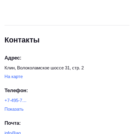
путем выстраивания долгосрочных отношений с
каждым деловым партнером с учетом специфики
его бизнеса. Компания имеет все возможности
обеспечить для всех дилеров высокую
Контакты
покупательскую способность товара и хорошую
доходность продаж.
Адрес:
Клин, Волоколамское шоссе 31, стр. 2
На карте
Телефон:
+7-495-755-18-56
Показать
Почта:
info@aquatek-rf.ru