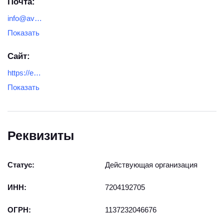
Почта:
info@averus-pribor.ru
Показать
Сайт:
https://ekb.averus-pribor.ru/
Показать
Реквизиты
Статус:
Действующая организация
ИНН:
7204192705
ОГРН:
1137232046676