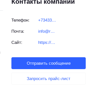
Контакты компании
Телефон:
+73433638603
Почта:
info@respotec.ru
Сайт:
https://respotec.ru/
и
Отправить сообщение
Запросить прайс-лист