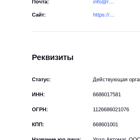
Почта:
info@respotec.ru
Сайт:
https://respotec.ru/
Реквизиты
Статус:
Действующая орга
ИНН:
6686017581
ОГРН:
1126686021076
КПП:
668601001
Название юр лица:
Урал Автомаг, ОО