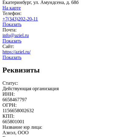
Екатеринбург, ул. Амундсена, д. 68б
На карте
Телефон:
+7(343)202-20-11
Показать
Почта:
info@aziel.ru
Показать
Сайт:
https://aziel.ru/
Показать
Реквизиты
Статус:
Действующая организация
ИНН:
6658467797
ОГРН:
1156658002632
КПП:
665801001
Название юр лица:
Азиэл, ООО