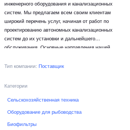
инженерного оборудования и канализационных
систем. Мы предлагаем всем своим клиентам
широкий перечень услуг, начиная от работ по
проектированию автономных канализационных
систем до их установки и дальнейшего
обслуживания. Основные направления нашей
компании – это продажа оборудования Топас и
работы по дренажу участков. Мы располагаем
Тип компании:
Поставщик
большим опытом по проектированию, монтажу и
обслуживанию систем канализации, септиков и
Категории
других очистных сооружений.
Сельскохозяйственная техника
Оборудование для рыбоводства
Биофильтры