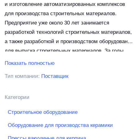
и изготовление автоматизированных комплексов
для производства строительных материалов.
Предприятие уже около 30 лет занимается
разработкой технологий строительных материалов,
а также разработкой и производством оборудования
для выпуска строительных материалов. За годы
работы в сфере производства строительных
Показать полностью
материалов, нам удалось существенно развить
Тип компании:
Поставщик
технологию производства облицовочного кирпича на
цементном вяжущем, а также создать полностью
автоматизированные производственные комплексы,
Категории
имеющие производительность до 15 миллионов
Строительное оборудование
кирпичей в год.
Оборудование для производства керамики
Прессы вакуумные для кирпича