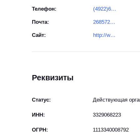
Телефон:
(4922)600-142
Почта:
2685727@gmail.com
Сайт:
http://www.rotametrs.ru/
Реквизиты
Статус:
Действующая орга
ИНН:
3329068223
ОГРН:
1113340008792