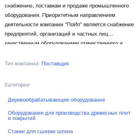
снабжению, поставкам и продаже промышленного
оборудования. Приоритетным направлением
деятельности компании "ПоИп" является снабжение
предприятий, организаций и частных лиц
качественным оборудованием отечественного и
импортного производства. Мы стараемся перекрыть
все возможные потребности современных
Тип компании:
Поставщик
предприятий в любой сфере производства,
строительства и хозяйственно-экономической
Категории
деятельности. Наша компания предлагает
следующие виды оборудования.
Деревообрабатывающее оборудование
Оборудование для производства древесных плит
и покрытий
Станки для сшивки шпона