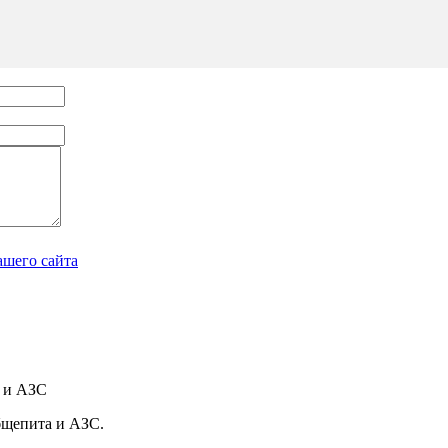
ашего сайта
а и АЗС
бщепита и АЗС.