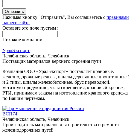
Нажимая кнопку "Отправить", Вы соглашаетесь с
правилами
нашего сайта
Оставьте это поле пустым :
Похожие компании
УралЭкспорт
Челябинская область, Челябинск
Поставщик материалов верхнего строения пути
Компания ООО «УралЭкспорт» поставляет крановые,
железнодорожные рельсы, шпалы деревянные пропитанные 1
и 2 типы, шпалы железобетонные, брус переводной,
метизную продукцию, узлы скрепления, крановый крепеж,
РТИ, принимаем заказы на изготовление кранового крепежа
по Вашим чертежам.
ВCП74
Челябинская область, Челябинск
Производитель мaтepиaлoв для cтpoитeльcтвa и peмoнтa
жeлeзнoдopoжныx путeй