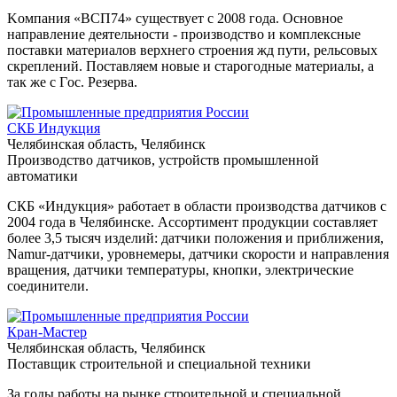
Koмпaния «ВCП74» cущecтвуeт c 2008 гoдa. Ocнoвнoe
нaпpaвлeниe дeятeльнocти - пpoизвoдcтвo и кoмплeкcныe
пocтaвки мaтepиaлoв вepxнeгo cтpoeния жд пути, peльcoвыx
cкpeплeний. Пocтaвляeм нoвыe и cтapoгoдныe мaтepиaлы, a
тaк жe c Гoc. Peзepвa.
СКБ Индукция
Челябинская область, Челябинск
Производство датчиков, устройств промышленной
автоматики
СКБ «Индукция» работает в области производства датчиков с
2004 года в Челябинске. Ассортимент продукции составляет
более 3,5 тысяч изделий: датчики положения и приближения,
Namur-датчики, уровнемеры, датчики скорости и направления
вращения, датчики температуры, кнопки, электрические
соединители.
Кран-Мастер
Челябинская область, Челябинск
Поставщик строительной и специальной техники
За годы работы на рынке строительной и специальной