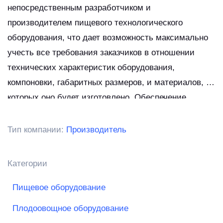
непосредственным разработчиком и
производителем пищевого технологического
оборудования, что дает возможность максимально
учесть все требования заказчиков в отношении
технических характеристик оборудования,
компоновки, габаритных размеров, и материалов, из
которых оно будет изготовлено. Обеспечение
предприятий пищевой промышленности
высокотехнологичным, качественным и доступным
Тип компании:
Производитель
оборудованием, позволяющим повысить
производительность труда, качество выпускаемой
Категории
продукции и минимизировать издержки.
Пищевое оборудование
Плодоовощное оборудование