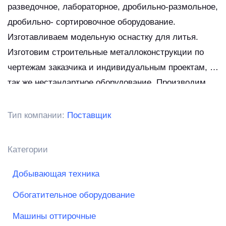
разведочное, лабораторное, дробильно-размольное,
дробильно- сортировочное оборудование.
Изготавливаем модельную оснастку для литья.
Изготовим строительные металлоконструкции по
чертежам заказчика и индивидуальным проектам, а
так же нестандартное оборудование. Производим
прессовые и молотковые поковки, а так же
осуществляем механическую обработку на станках
Тип компании:
Поставщик
с ЧПУ.
Категории
Добывающая техника
Обогатительное оборудование
Машины оттирочные