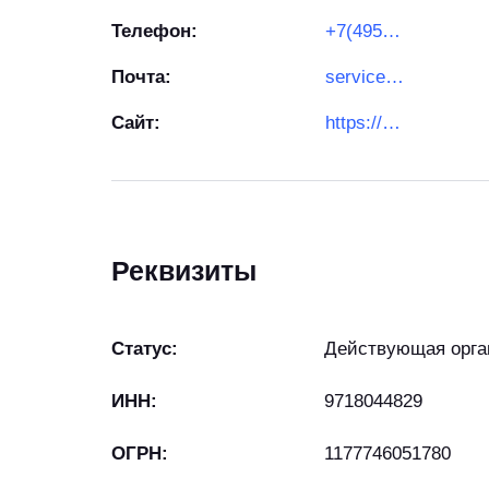
Телефон:
+7(495)128-94-19
Почта:
service@gastrorag.ru
Сайт:
https://gastrorag.ru/
Реквизиты
Статус:
Действующая орга
ИНН:
9718044829
ОГРН:
1177746051780