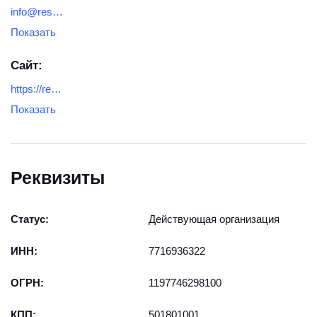
info@restoll.ru
Показать
Сайт:
https://restoll.ru/
Показать
Реквизиты
Статус:
Действующая организация
ИНН:
7716936322
ОГРН:
1197746298100
КПП:
501801001