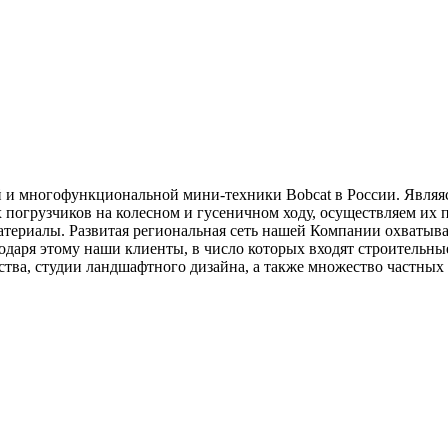
и многофункциональной мини-техники Bobcat в России. Являяс
погрузчиков на колесном и гусеничном ходу, осуществляем их п
териалы. Развитая региональная сеть нашей Компании охватывает
годаря этому наши клиенты, в число которых входят строительн
яйства, студии ландшафтного дизайна, а также множество частн