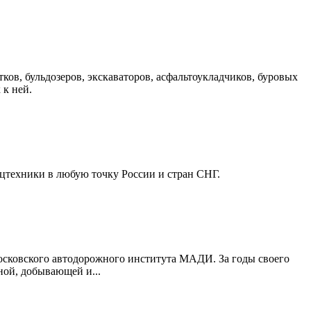
ков, бульдозеров, экскаваторов, асфальтоукладчиков, буровых
 к ней.
ецтехники в любую точку России и стран СНГ.
осковского автодорожного института МАДИ. За годы своего
ной, добывающей и...