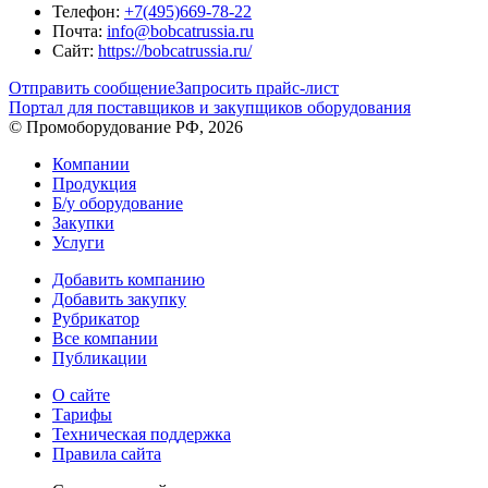
Телефон:
+7(495)669-78-22
Почта:
info@bobcatrussia.ru
Сайт:
https://bobcatrussia.ru/
Отправить сообщение
Запросить прайс-лист
Портал для поставщиков и закупщиков оборудования
© Промоборудование РФ, 2026
Компании
Продукция
Б/у оборудование
Закупки
Услуги
Добавить компанию
Добавить закупку
Рубрикатор
Все компании
Публикации
О сайте
Тарифы
Техническая поддержка
Правила сайта